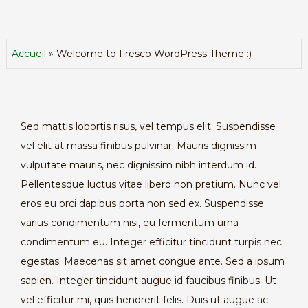
to
Fre
Wor
Accueil
»
Welcome to Fresco WordPress Theme :)
Th
:)
Sed mattis lobortis risus, vel tempus elit. Suspendisse
vel elit at massa finibus pulvinar. Mauris dignissim
vulputate mauris, nec dignissim nibh interdum id.
Pellentesque luctus vitae libero non pretium. Nunc vel
eros eu orci dapibus porta non sed ex. Suspendisse
varius condimentum nisi, eu fermentum urna
condimentum eu. Integer efficitur tincidunt turpis nec
egestas. Maecenas sit amet congue ante. Sed a ipsum
sapien. Integer tincidunt augue id faucibus finibus. Ut
vel efficitur mi, quis hendrerit felis. Duis ut augue ac