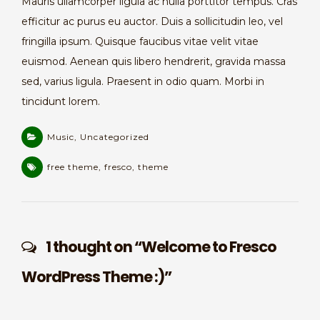
Mauris ullamcorper ligula ac nulla porttitor tempus. Cras
efficitur ac purus eu auctor. Duis a sollicitudin leo, vel
fringilla ipsum. Quisque faucibus vitae velit vitae
euismod. Aenean quis libero hendrerit, gravida massa
sed, varius ligula. Praesent in odio quam. Morbi in
tincidunt lorem.
Music
,
Uncategorized
free theme
,
fresco
,
theme
1 thought on “
Welcome to Fresco
WordPress Theme :)
”