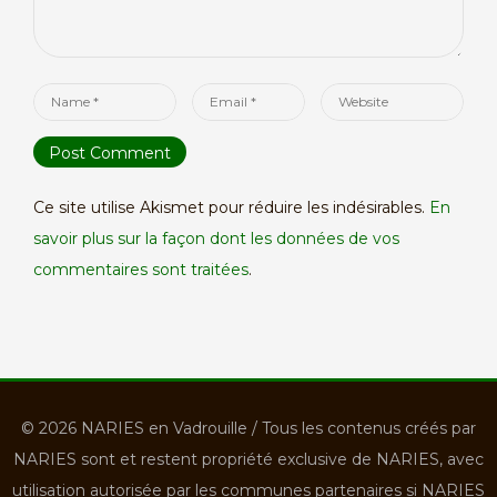
Name
Email
Website
*
*
Ce site utilise Akismet pour réduire les indésirables.
En
savoir plus sur la façon dont les données de vos
commentaires sont traitées
.
© 2026 NARIES en Vadrouille / Tous les contenus créés par
NARIES sont et restent propriété exclusive de NARIES, avec
acebook
utilisation autorisée par les communes partenaires si NARIES